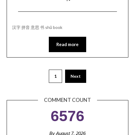
汉字 拼音 意思 书 shū book
Read more
1
Next
COMMENT COUNT
6576
By August 7, 2026