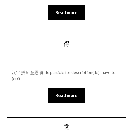
Read more
得
汉字 拼音 意思 得 de particle for description(de); have to
(děi)
Read more
觉