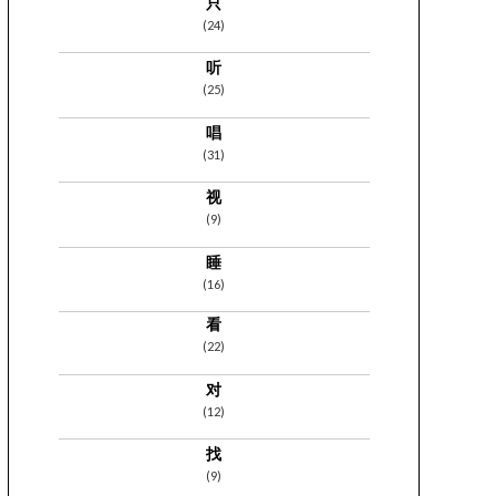
只
(24)
听
(25)
唱
(31)
视
(9)
睡
(16)
看
(22)
对
(12)
找
(9)