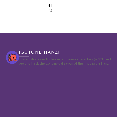
打
(9)
IGOTONE_HANZI
Shared strategies for learning Chinese characters @ NYU and
beyond
Hack the Conceptualization of the Impossible Hanzi!