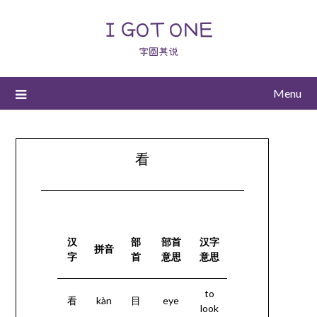
I GOT ONE
字圆其说
Menu
看
汉
部
部首
汉字
拼音
字
首
意思
意思
to
看
kàn
目
eye
look