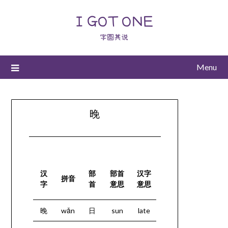
I GOT ONE
字圆其说
Menu
晚
汉
部
部首
汉字
拼音
字
首
意思
意思
晚
wǎn
日
sun
late