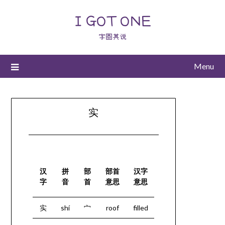
I GOT ONE
字圆其说
Menu
实
汉
拼
部
部首
汉字
字
音
首
意思
意思
实
shí
宀
roof
filled