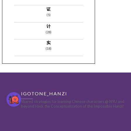
证
(5)
计
(28)
实
(18)
IGOTONE_HANZI
Shared strategies for learning Chinese characters @ NYU and
beyond
Hack the Conceptualization of the Impossible Hanzi!